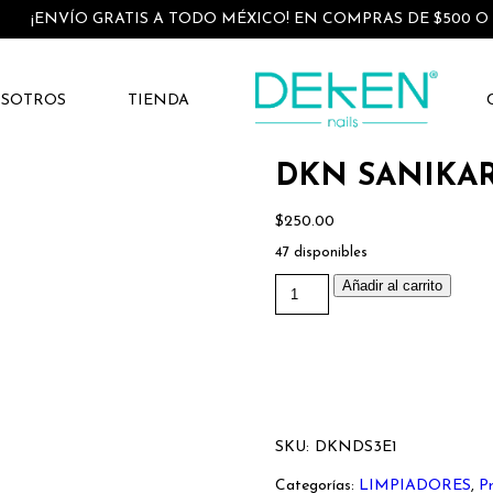
¡ENVÍO GRATIS A TODO MÉXICO! EN COMPRAS DE $500 O
OSOTROS
TIENDA
DKN SANIKARE
$
250.00
47 disponibles
DKN
Añadir al carrito
SANIKARE
3
EN
1
(32oz)
cantidad
SKU:
DKNDS3E1
Categorías:
LIMPIADORES
,
P