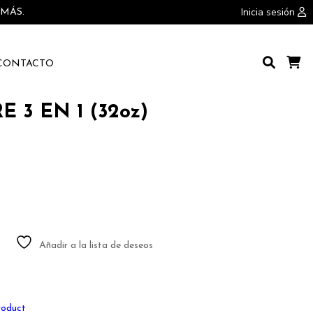
Inicia sesión
 MÁS.
CONTACTO
Buscar
Carr
de
Com
 3 EN 1 (32oz)
Añadir a la lista de deseos
roduct