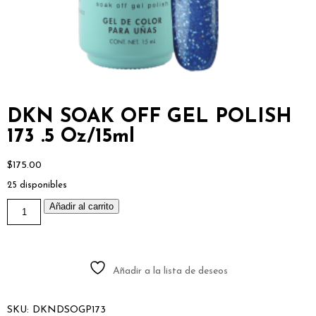
DKN SOAK OFF GEL POLISH
173 .5 Oz/15ml
$
175.00
25 disponibles
DKN
Añadir al carrito
SOAK
OFF
GEL
POLISH
173
.5
Añadir a la lista de deseos
Oz/15ml
cantidad
SKU:
DKNDSOGP173