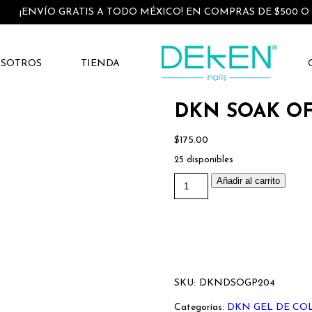
¡ENVÍO GRATIS A TODO MÉXICO! EN COMPRAS DE $500 O
OSOTROS
TIENDA
DKN SOAK OFF
$
175.00
25 disponibles
DKN
Añadir al carrito
SOAK
OFF
GEL
POLISH
204
.5
Oz/15ml
cantidad
SKU:
DKNDSOGP204
Categorías:
DKN GEL DE CO