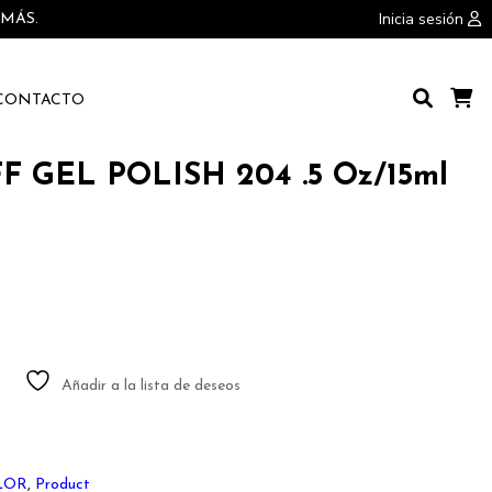
Inicia sesión
 MÁS.
CONTACTO
Buscar
Carr
de
Com
 GEL POLISH 204 .5 Oz/15ml
Añadir a la lista de deseos
LOR
,
Product