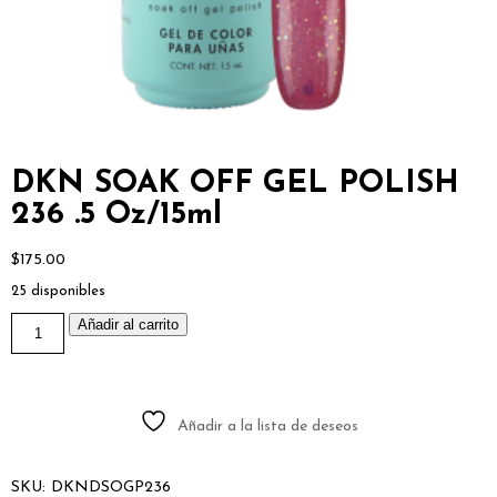
DKN SOAK OFF GEL POLISH
236 .5 Oz/15ml
$
175.00
25 disponibles
DKN
Añadir al carrito
SOAK
OFF
GEL
POLISH
236
.5
Añadir a la lista de deseos
Oz/15ml
cantidad
SKU:
DKNDSOGP236