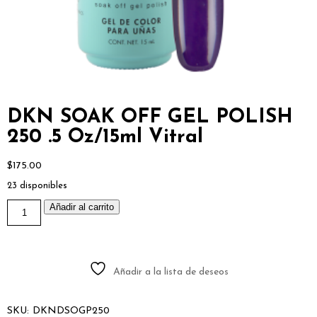
DKN SOAK OFF GEL POLISH
250 .5 Oz/15ml Vitral
$
175.00
23 disponibles
DKN
Añadir al carrito
SOAK
OFF
GEL
POLISH
250
.5
Añadir a la lista de deseos
Oz/15ml
Vitral
cantidad
SKU:
DKNDSOGP250