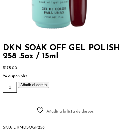
DKN SOAK OFF GEL POLISH
258 .5oz / 15ml
$
175.00
24 disponibles
DKN
Añadir al carrito
SOAK
OFF
GEL
POLISH
258
.5oz
Añadir a la lista de deseos
/
15ml
cantidad
SKU:
DKNDSOGP258