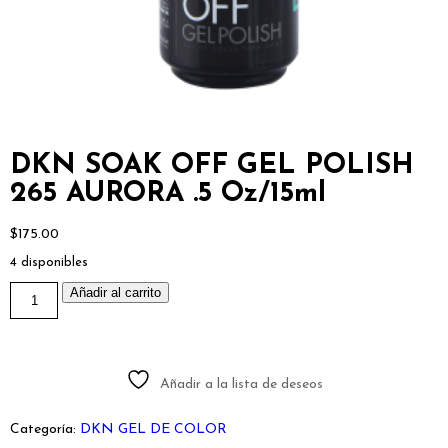
DKN SOAK OFF GEL POLISH
265 AURORA .5 Oz/15ml
$
175.00
4 disponibles
DKN
Añadir al carrito
SOAK
OFF
GEL
POLISH
265
AURORA
Añadir a la lista de deseos
.5
Oz/15ml
cantidad
Categoría:
DKN GEL DE COLOR